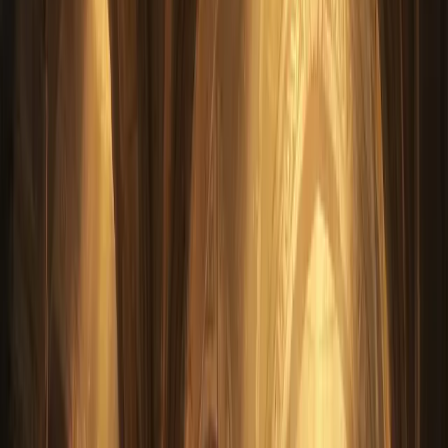
Экономика
Безопасность аккаунта WoW при
покупке золота: реальные риски и
защита
Как безопасно купить золото в WoW в 2026 году: методы
доставки (mail vs trade vs аукцион), что снижает риск бана,
авторизатор Battle.net и почему 99% банов — не из-за золота.
7
мин
← Все статьи блога
Нужна помощь с заказом?
Напишите нам — ответим за 2 минуты
Поддержка 24/7 в Telegram. Подберём услугу под ваш бюджет,
расскажем о сроках, ответим на любые вопросы по WoW.
Telegram @deemkend
+7 (916) 793 88 45