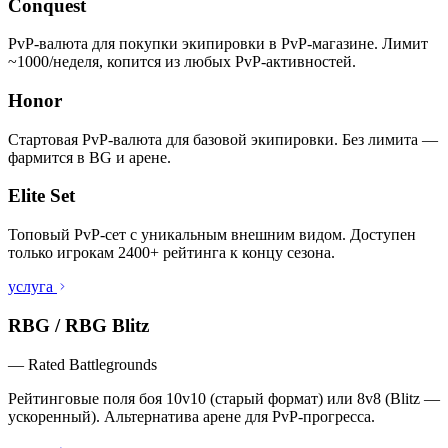
Conquest
PvP-валюта для покупки экипировки в PvP-магазине. Лимит
~1000/неделя, копится из любых PvP-активностей.
Honor
Стартовая PvP-валюта для базовой экипировки. Без лимита —
фармится в BG и арене.
Elite Set
Топовый PvP-сет с уникальным внешним видом. Доступен
только игрокам 2400+ рейтинга к концу сезона.
услуга
RBG / RBG Blitz
—
Rated Battlegrounds
Рейтинговые поля боя 10v10 (старый формат) или 8v8 (Blitz —
ускоренный). Альтернатива арене для PvP-прогресса.