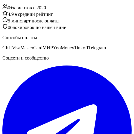
0
+
клиентов с 2020
4.9★
средний рейтинг
5 мин
старт после оплаты
0
блокировок по нашей вине
Способы оплаты
СБП
Visa
MasterCard
МИР
YooMoney
Tinkoff
Telegram
Соцсети и сообщество