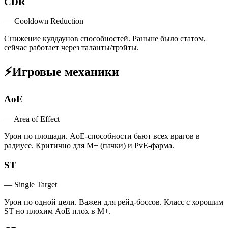
CDR
—
Cooldown Reduction
Снижение кулдаунов способностей. Раньше было статом,
сейчас работает через таланты/трэйты.
⚡
Игровые механики
AoE
—
Area of Effect
Урон по площади. AoE-способности бьют всех врагов в
радиусе. Критично для M+ (пачки) и PvE-фарма.
ST
—
Single Target
Урон по одной цели. Важен для рейд-боссов. Класс с хорошим
ST но плохим AoE плох в M+.