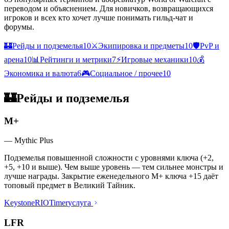
переводом и объяснением. Для новичков, возвращающихся
игроков и всех кто хочет лучше понимать гильд-чат и
форумы.
🏰
Рейды и подземелья
10
⚔️
Экипировка и предметы
10
🛡️
PvP и
арена
10
📊
Рейтинги и метрики
7
⚡
Игровые механики
10
💰
Экономика и валюта
6
🎮
Социальное / прочее
10
🏰
Рейды и подземелья
M+
—
Mythic Plus
Подземелья повышенной сложности с уровнями ключа (+2,
+5, +10 и выше). Чем выше уровень — тем сильнее монстры и
лучше награды. Закрытие еженедельного M+ ключа +15 даёт
топовый предмет в Великий Тайник.
Keystone
RIO
Timer
услуга
LFR