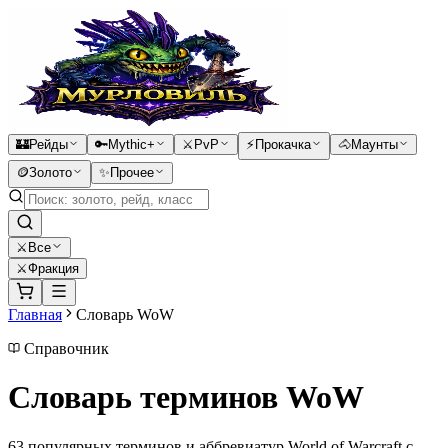
🏰
Рейды
🔑
Mythic+
⚔️
PvP
⚡
Прокачка
🐴
Маунты
🪙
Золото
✨
Прочее
⚔
Все
⚔️
Фракция
Главная
Словарь WoW
Справочник
Словарь терминов WoW
63
популярных терминов и аббревиатур World of Warcraft с