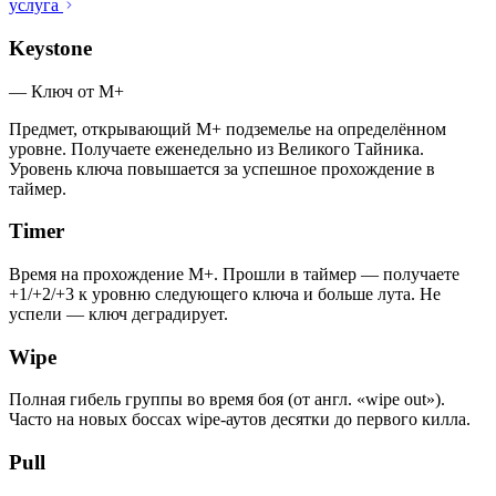
услуга
Keystone
—
Ключ от M+
Предмет, открывающий M+ подземелье на определённом
уровне. Получаете еженедельно из Великого Тайника.
Уровень ключа повышается за успешное прохождение в
таймер.
Timer
Время на прохождение M+. Прошли в таймер — получаете
+1/+2/+3 к уровню следующего ключа и больше лута. Не
успели — ключ деградирует.
Wipe
Полная гибель группы во время боя (от англ. «wipe out»).
Часто на новых боссах wipe-аутов десятки до первого килла.
Pull