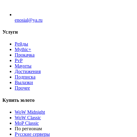
enosial@ya.ru
Услуги
Рейды
Mythic+
Прокачка
PvP
Маунты
Достижения
Подписка
Вылазки
Прочее
Купить золото
WoW Midnight
WoW Classic
MoP Classic
По регионам
Русские серверы