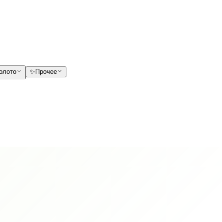
олото
✨
Прочее