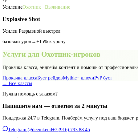
Усиление
Охотник
·
Выживание
Explosive Shot
Усилен Разрывной выстрел.
базовый урон
→
+15% к урону
Услуги для
Охотник
-игроков
Прокачка класса, эндгейм-контент и помощь от профессиональ
Прокачка класса
Буст рейдов
Mythic+ ключи
PvP буст
← Все классы
Нужна помощь с заказом?
Напишите нам — ответим за 2 минуты
Поддержка 24/7 в Telegram. Подберём услугу под ваш бюджет,
Telegram @deemkend
+7 (916) 793 88 45