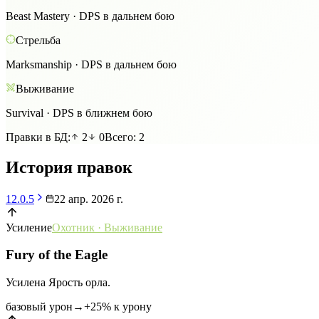
Beast Mastery
·
DPS в дальнем бою
Стрельба
Marksmanship
·
DPS в дальнем бою
Выживание
Survival
·
DPS в ближнем бою
Правки в БД:
2
0
Всего:
2
История правок
12.0.5
22 апр. 2026 г.
Усиление
Охотник
·
Выживание
Fury of the Eagle
Усилена Ярость орла.
базовый урон
→
+25% к урону