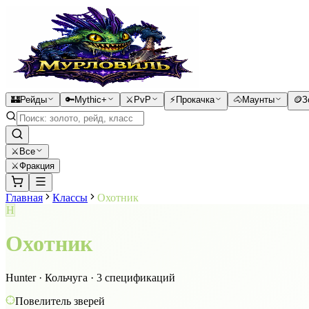
🏰
Рейды
🔑
Mythic+
⚔️
PvP
⚡
Прокачка
🐴
Маунты
🪙
З
⚔
Все
⚔️
Фракция
Главная
Классы
Охотник
H
Охотник
Hunter
·
Кольчуга
·
3
спецификаций
Повелитель зверей