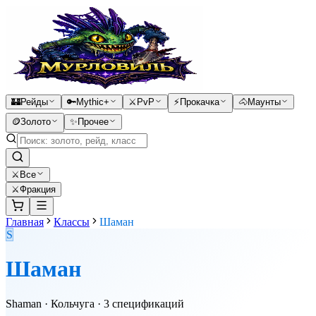
🏰
Рейды
🔑
Mythic+
⚔️
PvP
⚡
Прокачка
🐴
Маунты
🪙
Золото
✨
Прочее
⚔
Все
⚔️
Фракция
Главная
Классы
Шаман
S
Шаман
Shaman
·
Кольчуга
·
3
спецификаций