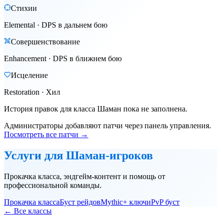
Стихии
Elemental
·
DPS в дальнем бою
Совершенствование
Enhancement
·
DPS в ближнем бою
Исцеление
Restoration
·
Хил
История правок для класса
Шаман
пока не заполнена.
Администраторы добавляют патчи через панель управления.
Посмотреть все патчи →
Услуги для
Шаман
-игроков
Прокачка класса, эндгейм-контент и помощь от
профессиональной команды.
Прокачка класса
Буст рейдов
Mythic+ ключи
PvP буст
← Все классы